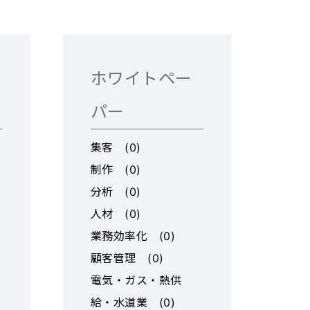
報共有が必
ー
-----------
-----------
-- kannri
ホワイトペー
-------
-----------
パー
-----------
nriの4つの特
集客
(
0
)
制作
(
0
)
 ・階層を
分析
(
0
)
 チームや
人材
(
0
)
階層を2階
業務効率化
(
0
)
層を下に無
様のため、
顧客管理
(
0
)
管理がで
電気・ガス・熱供
ミュニケー
給・水道業
(
0
)