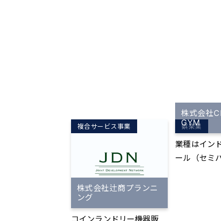
株式会社CH
GYM
複合サービス事業
娯楽業
業種はイン
ール（セミ
スン） 1名のインストラク
ターが2名
株式会社辻商プランニ
ング
にレッスン
ール。 ▼コンセプト 「楽
コインランドリー機器販