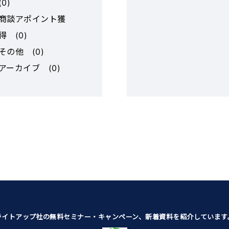
(
0
)
ションが混ざら
までFC本部
タスクがあるか
商談アポイント獲
チームが担当
なります。また
適した物件をオ
得
(
0
)
用に合う細かい
案。 ご要望
その他
(
0
)
になります。 ◆特徴②：
金調達サポート
アーカイブ
(
0
)
階層ごとに参加
ス販売店も紹
設定 ・階層ご
過までのサポー
員、社外の外注
人材採用もFC
タスク業務が終
し、一次面接通
待を外すことが
店オーナー様に
営・管理者のみ
なため、コンプ
店の経営が成功
上も安心して招
本部が直営店と
す。 招待・解
で日々の運営を
行えるため、後
るので、手離れ
の引継ぎも簡単
ライトアップ社の無料セミナー・キャンペーン、新着資料を紹介しています
部エリアマネ