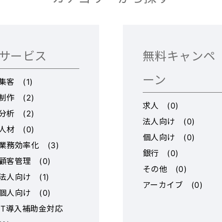
り、効率的な情
ファーストビュ
験来店を手配、
幅広くご利用いただけま
----------------
要 ------------------------
持。 ▼競
す。 ーーー ●紙媒体全般
----------------
きく2つ。圧倒
グラフィックデザインサー
----------------
力』と、高い稼
ビス https://www.fo-sez
サービス
無料キャンペ
で解決できます！ -
たらす『収益性
on.com/ パンフレット、
----------------
1店舗あたりの
カタログ、チラシ、ポスタ
ーン
集客
(
1
)
----------------
9,000万円、
ー、DM、情報誌等、紙媒
制作
(
2
)
------- 「kan
間利益は2,0
体全般の企画制作・デザイ
求人
(
0
)
分析
(
2
)
徴」 ◆特徴①：細かいタ
（※）も実現可
ンサービスです。 ーーー
法人向け
(
0
)
スク管理が可能
人材
(
0
)
収1年半〜2年
いずれのサービスも、デザ
個人向け
(
0
)
無限に増やせる
ルフFCより
業務効率化
(
3
)
インだけでなく、企画から
銀行
(
0
)
チャネルなどの
回収も可能！
ライティング、撮影等、制
顧客管理
(
0
)
その他
(
0
)
層ではなく、階
場合。エリア、
作に関わる関連サービスは
法人向け
(
1
)
限に増やせる仕
アーカイブ
(
0
)
。） ▼手
すべて行います。
個人向け
(
0
)
細かくタスクの
体制 （開業
IT導入補助金対応
き、他業務のコ
析、物件探