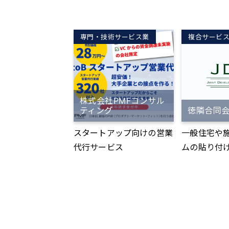
会員様の平
雑で手間のかかる採用活動
りやすく解
2〜35万円
を一括外注化することで、
「なんとな
述の競合2
企業の成長スピードの拡大
がする」で
専門・技術サービス業
複合サービ
お客様がお
をお手伝いします。
必要な知識
価格設定。 ▼集客力 母体
った」と思
がマーケテ
供させてい
マーケティ
◆手軽なe-
株式会社PMFコンサル
スタマーサ
マホからも
ティング
徳隣合同
内製化。脱
時間を有効
スタートアップ向けの営業
一般住宅や
おいて圧倒
できます。 ◆他社にな
代行サービス
ムの貼り付
る「メンズ
い、本質を捉
業を営んで
じチーム、
Xとは何か
なマーケテ
ぜ今DXをす
頂いたお問
う本質を、
部カスタマ
例えてご説
ム（荷電チ
す。