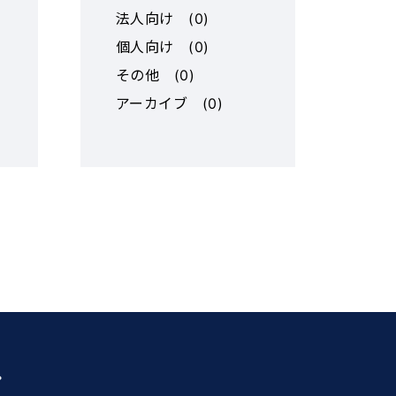
ず、どこに
法人向け
(
0
)
探しやすく
個人向け
(
0
)
、自社の運
その他
(
0
)
管理が可能
アーカイブ
(
0
)
メンバーを
とに従業
先を招待
われば、招
可能（経
操作可能）
ライアンス
待できま
除が簡単に
任への情報
 ※招待され
。