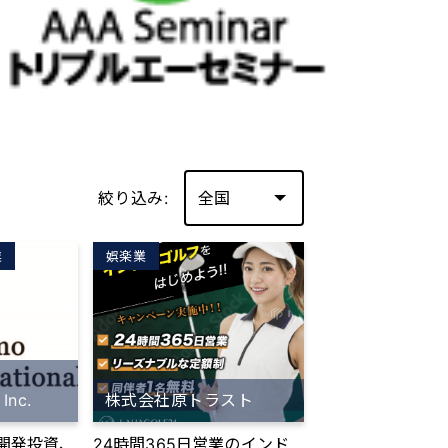
絞り込み:
業
娯楽業
 Inc.
株式会社原トラスト
開発投資、
24時間365日営業のインド