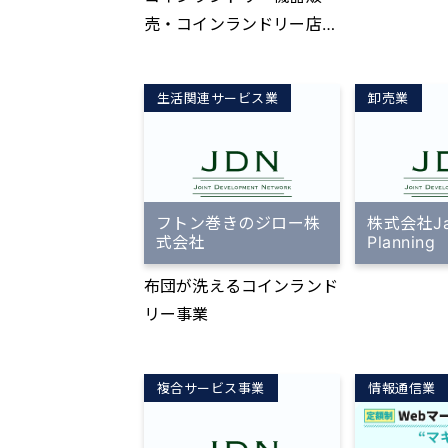
しくなけれ
売・コインランドリー店舗
い」。 楽し
開発及び運営サポート
を置き、初
はあるのに
生活関連サービス業
卸売業
が出せない
「身に付け
きるコツ」を
にゴルフシ
フトン巻きのジロー株
株式会社Ja
『GDR』完
式会社
Planning
え、直営・F
布団が洗えるコインランド
用可能。 ▼店舗数 現在、
リー事業
全国31店舗展
3月の梅田
ら、わずか1
複合サービス事業
情報通信業
7店舗を展
ゼロ。 202