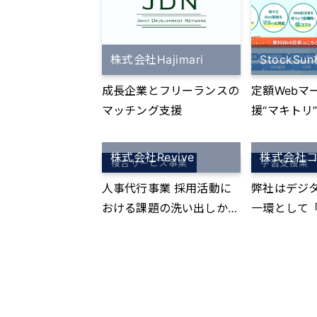
盟店オーナー
023年10月
店4店舗出店。
株式会社Hajimari
StockS
月現在、新
ーナー3組
成長企業とフリーランスの
定額Webマ
に検討中の方が
マッチング支援
援“マキトリ
ッスン料金 
マーケティ
高単価プラン
安で依頼で
株式会社Revive
株式会社
複合サービス事業
学習支援業
してはライ
のサービス（ht
ゴルフパフ
人事代行事業 採用活動に
弊社はデジ
-sun.com/ma
競合に該当
おける課題の洗い出しか
一環として「
申込が多い
ら、求人広告の作成、採用
ー基礎講座
タイム通い放
向けPR動画の企画制作、
おります。 ◆DXリテラシ
7,800円
採用活動における求職者と
ー基礎講座 
限通い放題4ヶ
の面接日程の調整及びカジ
ない初心者
0円（税込）
ュアル面談の実施など、煩
に、業界の