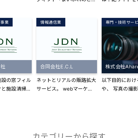
----------------
均契約単価は3
説いたします。
す。完成後はお客様ご自身
----------------
地ギフト」 地域の魅力的
さい↓↓ https://
【DX対応して
ほどで推移。先
く、わかった気
が更新・編集することも可
----------------
な産品が選べる、だけじゃ
o.jp/
様】 ・情報は紙
社と比較すると
はなく、本当に
能です。 ーーー ●デザイ
-- ・メールの見落とし・
ス事業
情報通信業
専門・技術サー
ない。 商品開発の背景ス
引き継ぎは紙と
支払いしやすい
が「本当にわか
ナーによるパワーポイント
漏れ・遅れが発
トーリーや地域ネタをちり
部との情報共有
える講座をご提
作成サービス https://ww
る… ・誰がど
ばめた商品紹介カードが入
面 【DX対応し
ィング会社で、
ただきます。
w.powerpoint-osaka.biz/
応しているのか
っています。読んで楽しい
様】 ・階層が
ングチームとカ
ラーニング ス
プロデザイナーが作るハイ
い… ・チーム
見て楽しい、そして地域愛
ず、細かく業務
クセスチームを
視聴でき、隙間
クオリティパワポです。静
めのCcでのメ
会社
合同会社E.C.L
株式会社Ahar
をちょっとくすぐられる。
ができない ・
毛サロン事業に
活用することが
止画タイプからアニメーシ
多すぎる… ・
そんなカタログギフトで
話に埋もれ管理
施設の窓フィル
ネットとリアルの販路拡大
以下目的におけ
的な集客力を誇
ョン機能をフルに使った完
応が属人化している…
す。 商品はすべて地域の
る ・ツールに
けと施設清掃事
サービス。 webマーケテ
や、 写真の撮
クリア」等と同
えた講習 「D
全動画タイプ、HTMLタイ
----------------
生産者から発送され、定番
がいて運用がう
おります。
ィング+リアル店舗の販路
ンなどのクリエ
同じ手法で確実
」ではなく「な
プまで、用途に合わせて多
----------------
品から隠れた逸品まで選べ
い ・多機能で
拡大。 IT導入補助金を活
作 ・企業ブランディング
ィングを実施。
るのか」とい
彩に作成。会社説明会、展
-----------
る内容は増えていきます。
を導入したが結
用したECサイトと制作と
・商品 / サー
い合わせには本
身近な事例から
示会、プレゼン、ショール
ィーラーですべ
率に ・導入ツ
売上アップのサポート
ーション ・採用
ーサクセスチー
明しておりま
ーム動画、研修用動画、シ
ます！★★ ------
非効率に ・会
企業紹介 ・We
ーム）が迅速に
ミュレーションサイトなど
----------------
カテゴリーから探す