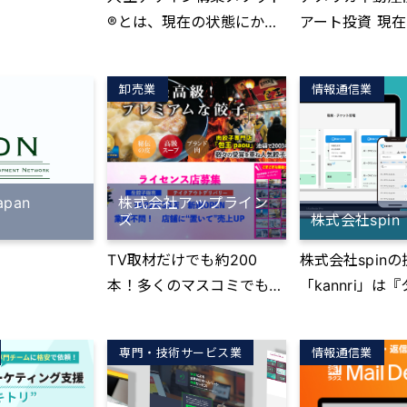
ばゴルフじゃな
®とは、現在の状態にかか
アート投資 現在、日本法
むことに重点
わらず、誰もが自分が納得
人様のクライア
心者の方、技術
し満足できる人生を生きて
抱えており、そ
コースだと実力
卸売業
情報通信業
いくことができる、弊社代
資産管理を承っ
という方などに
表の高衣紗彩が独自に開発
す、いずれも、
た技術を発揮で
したオリジナル・メソッド
の資産防衛に絡
指導。 全店
です。 こちらを個人向け、
いです。 現状
ミュレーター
また法人様の社員様向けに
の強烈な円安の
pan
株式会社アップライン
備。手ぶらで通
ズ
株式会社spin
展開しております。 http
り、資産を抱え
C含め全店利
s://missionmikke.com/co
保有されている
TV取材だけでも約200
株式会社spin
nsul/ こちらに内容が書い
金がみるみると
本！多くのマスコミでも紹
「kannri」は
開。 2021年
てありますので、ご覧いた
てきております
介される肉餃子専門店「包
×ビジネスチャ
店オープンか
だきご確認お願いします。
貨での運用、実
王Paou」が、さまざまな
ルです。 タス
年半で直営店2
運用ニーズが急
専門・技術サービス業
情報通信業
業種の店舗の売上を簡単に
ロジェクト管理
開し、未だ撤退
てきております
上積できるライセンスをご
理、営業進捗管
2年8月、FC加
アメリカベース