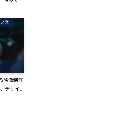
-----------
-----------
kizipro.c
いない会社
-----------
で管理 ・
ビス業
口伝 ・外
生してい
は電話or対
のメールを対
ている会社
わからな
深められ
へ共有するた
の進捗管理
ール共有が
e
他業務の会
問い合わせ対
が抜け漏れ
る映像制作
 ----
不慣れな方
影、デザイ
-----------
まくいかな
イティブ制
-----------
高いツール
 ★★メールデ
果的に非効
ビスのプロモ
て解決でき
ールが多く
 ・広告 ・
---------
う頻度が減
bサイトの
-----------