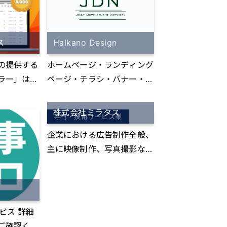
ト管理、社
産開発事業
造工程管
運営してお
管理など、
資産を用い
ス
Halkano Design
に関する業
ーナー様の
抜け漏れな
の提供する
ホームページ・ランディング
おります。
』で進捗管
ラー」は、
ページ・チラシ・バナー・In
00円/1ユ
ort@など共
stagram画像の制作
試しあ
スやメーリ
株式会社ミラタス
できるタス
専門・技術サービス業
くるメール
ケーション
企業における広告制作全般、
応・管理に
主に映像制作、写真撮影など
共有システ
-----------
を行います。
-----------
-----------
悩みはあり
---------
---------
悩みはござ
ビス 詳細
-----------
--------
ご確認くだ