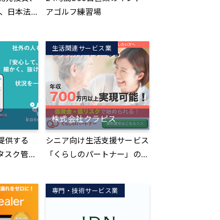
アゴルフ練習場
ントを多く
の企業様の
生活関連サービス業
ておりま
相続や現在
む内容が多
、低金利下
動きによ
株式会社クラピス
たまま円で
企業様の資
の提供する
シニア向け生活支援サービス
目減りをし
『タスク管理
「くらしのパートナー」の運
関係で、外
ット』ツー
営
物資産での
ク管理、プ
激に高まっ
専門・技術サービス業
、施工管
。 弊社は
理、顧客管
にて、ロサ