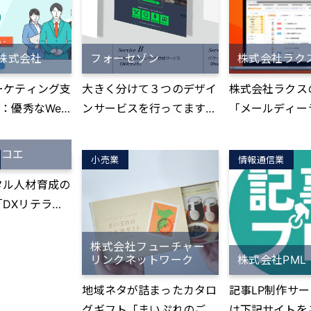
提案。 冷凍で○生餃子直
理、クライアン
募集開始。 2
ンゼルスの不動
売。 調理して○テイクア
内業務管理、製
までにFC加盟
とアート投資を
ウト○デリバリー○キッチ
理、不動産修繕
 2023年11
ります。 実物
un株式会社
フォーセゾン
株式会社ラク
ンカー○既存メニューにプ
さまざまな管理
規出店準備中オ
て、企業様とオ
ラス、などで販売拡大。
務を『細かく、
、加盟を前向き
ーケティング支
大きく分けて３つのデザイ
株式会社ラクス
資産を管理して
用途は幅広く、新たな売上
く、ワンツール
3組。 ▼レ
”：優秀なWeb
ンサービスを行ってます。
「メールディー
を求める店舗オーナーにお
理でき、『月1,0
短期集中型の
ングチームに格
ーーー ●Wixによるホーム
info@やsupp
すすめです。
ーザー（無料お
。 価格帯と
きる月額定額制
ページ作成サービス http
有メールアドレ
ココエ
り）』でご利用
小売業
情報通信業
ザップゴルフ、
tps://stock
s://www.wix-land.com/
ングリスト宛に
ク管理コミュニ
ォーマンス等が
タル人材育成の
kitori/lp/）
ノーコードツールであるW
を複数名での対
ツールです。 -------------
。全店で最もお
DXリテラシ
ixを利用してホームページ
特化したメール
----------------
プランは『デイ
」をご提供して
を作成します。ノーコード
ムです。 -----------------
----------------
題2ヶ月』19
であるため、スピーディか
----------------
株式会社フューチャー
-- ▼こんなお
リンクネットワーク
株式会社PML
（税込）、『無制
IT知識の全く
つリーズナブルなホームペ
----------------
ませんか？ ------
月』384,80
でもわかるよう
ージ制作が可能。デザイン
▼このようなお
地域ネタが詰まったカタロ
記事LP制作サー
----------------
の2プラン。
有名講師がわか
クオリティもハイレベルで
いませんか？ -----
グギフト「まいぷれのご当
は下記サイトを