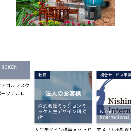
ICKEN
教育
複合サービス事
ドアゴルフスク
パーソナルレッ
株式会社ミッションミ
の会員様を同時
ッケ人生デザイン研究
Nishimo
所
International,
するゴルフスク
人生デザイン構築メソッド
アメリカ不動産