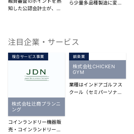
た方も多いのでは？ そん
融資審査のポイントを熟
ら少量多品種製造に変化
いつでも先々の準備がで
なお声を解決できるの
知した公認会計士が、創
する中で、この状況に対
きます。 ・新規事業の立
が、本サービスとなりま
業融資を受ける際に必要
応する工程スケジュール
ち上げや事業の承継、廃
す！ ［弊社のお客様から
になる事業計画の作成を
の作成が難しくなってお
業などのアドバイスがで
の声］ ・ホームページに
支援します。この事業計
り、工程スケジュールを
きます。 ・経営者様の話
PR動画を追加したらアク
画を金融機関に提出すれ
作成するために多くの知
注目企業・サービス
相手になることで、考え
セスが2倍に増えた ・ホ
ば金融機関の印象がいい
識と経験が必要となって
の整理や、意見交換をす
ームページにサービス紹
ものとなり、より積極的
います。 人材確保や事業
複合サービス事業
娯楽業
ることが出来ます。 ・お
介動画を追加した問い合
に創業融資を受けられる
継承が困難な中で、AI技
金の流れを今よりもっ
株式会社CHICKEN
わせが1.5倍に増えた ・メ
可能性が高くなります。
術を活用し自動で高い機
GYM
と“見える化”することが
インビジュアルを動画に
さらに、この事業計画の
械稼働率の工程スケジュ
出来ます。
したらホームページの滞
作成に貴社（貴殿）も関
業種はインドアゴルフス
ールを作成することで、
在率が上がった ・3分で
わっていただくことで、
クール（セミパーソナル
この課題を解決するシス
会社のウリや強みが解り
自社の（自分の）強みは
レッスン） 1名のインス
テムがAI工程スケジュー
株式会社辻商プランニ
やすくまとまっているの
どのようなもので逆にど
トラクターが2名の会員様
ラです。
ング
で顧客の評判がいい な
んなところが弱みなのか
を同時にレッスンするゴ
ど、サービスご利用中の
をしっかり認識できま
コインランドリー機器販
ルフスクール。 ▼コンセ
お客様から好評頂いてお
す。そのため今後自社が
売・コインランドリー店
プト 「楽しくなければゴ