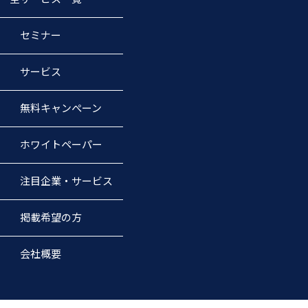
徴④：社内も社外の方も
全員が使いこなせるチャ
セミナー
ット形式 ・日常で使用し
ているチャット画面 WEB
サービス
ツールが苦手な方でも安
心して使えます ・社外か
無料キャンぺーン
らスマホでメッセージ投
稿・確認 データをクラウ
ホワイトペーパー
ド（Amazon社が提供す
るAmazon Web Service
注目企業・サービス
s）で管理しているため、
帰社せずに、外出先から
掲載希望の方
画像等を共有できます。
（動画,PDF,Word,Excel,P
会社概要
owerPointも共有可能）
※チャット管理システム内
は、通信のすべてをSSL/