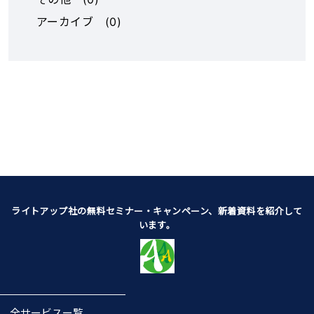
れを防止。情報が流れや
アーカイブ
(
0
)
すいビジネスチャットで
発生したタスクやプロジ
ェクトをkannriで別管理
することもオススメ。 ・
スケジュール設定でアラ
ームメール 階層ごとにス
ケジュールを設定するこ
とで、締切7日前と3日前
にアラームメールを送
信。締切期限が近くなる
と日付を色付けし目立た
ライトアップ社の無料セミナー・キャンペーン、新着資料を紹介して
せて表示。 ・会社全体、
います。
階層ごとの未完了数を表
示 階層表示にすると、簡
単に未完了タスク数の全
体把握・未完了タスクの
全サービスー覧
可視化ができます。 ◆特