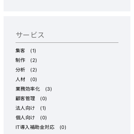
会社様】 ・情報は紙で管
サポート業者やリース販
理 ・引き継ぎは紙と口伝
売店も紹介、申請通過ま
・外部との情報共有は電
でのサポートも行う。 人
話or対面 【DX対応してい
材採用もFC本部で実施
サービス
る会社様】 ・階層が深め
し、一次面接通過者を加
られず、細かく業務の進
盟店オーナー様にご紹
捗管理ができない ・他業
介。 （開業後） 開業後
集客
(
1
)
務の会話に埋もれ管理が
も、加盟店の経営が成功
制作
(
2
)
抜け漏れる ・ツールに不
するよう、本部が直営店
分析
(
2
)
慣れな方がいて運用がう
と同じレベルで日々の運
人材
(
0
)
まくいかない ・多機能で
営をサポートするので、
高いツールを導入したが
手離れが良い。 本部エリ
業務効率化
(
3
)
結果的に非効率に ・導入
アマネージャーがスーパ
顧客管理
(
0
)
ツールが多く非効率に ・
ーバイザーとして新施策
法人向け
(
1
)
会う頻度が減り、効率的
の共有、店舗スタッフへ
な情報共有が必要 -------
の指導やメンタルケアま
個人向け
(
0
)
--------------------------
でを担当。 クレーム・解
IT導入補助金対応
(
0
)
--------------------------
約相談があった場合も本