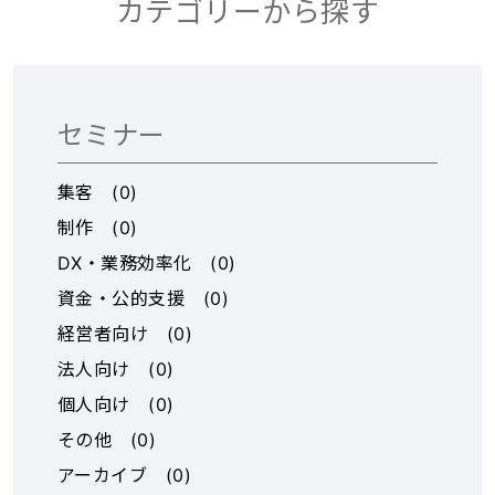
カテゴリーから探す
理、社内業務管理、製造
と、高い稼働効率がもた
工程管理、不動産修繕管
らす『収益性の高さ』。
理など、さまざまな管理
1店舗あたりの年間売上は
に関する業務を『細か
約9,000万円、加盟店様
く、抜け漏れなく、ワン
の年間利益は2,000万円
セミナー
ツール』で進捗管理で
以上（※）も実現可能。
き、『月1,000円/1ユーザ
投資回収1年半〜2年半
集客
(
0
)
ー（無料お試しあり）』
と、どのゴルフFCより素
制作
(
0
)
でご利用できるタスク管
早い投資回収も可能！
DX・業務効率化
(
0
)
理コミュニケーションツ
（※3打席の場合。エリ
ールです。 --------------
ア、規模で変動あり。）
資金・公的支援
(
0
)
--------------------------
▼手厚いサポート体制
経営者向け
(
0
)
--------------------------
（開業前） 商圏分析、物
法人向け
(
0
)
--- ▼こんなお悩みはあり
件探し、事業計画までFC
ませんか？ --------------
本部の店舗開発チームが
個人向け
(
0
)
--------------------------
担当し、出店に適した物
その他
(
0
)
--------------------------
件をオーナー様に提案。
アーカイブ
(
0
)
--- 【DX対応していない
ご要望があれば資金調達