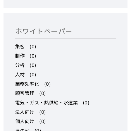
◆特徴②：階層ごとに参
員。2022年11月に個人で
加メンバーを設定 ・階層
加盟契約、2023年1月に
ごとに従業員、社外の外
オープンし初月黒字化を
注先を招待 タスク業務が
達成。 日々の運営とスタ
ホワイトペーパー
終われば、招待を外すこ
ッフのフォローは本部に
とが可能（経営・管理者
任せ、ご本人は名古屋に
集客
(
0
)
のみ操作可能）なため、
単身赴任中。
制作
(
0
)
コンプライアンス上も安
心して招待できます。 招
分析
(
0
)
待・解除が簡単に行える
人材
(
0
)
ため、後任への情報の引
業務効率化
(
0
)
継ぎも簡単 ※招待されて
顧客管理
(
0
)
いない階層は、画面に表
示されません ◆特徴③：
電気・ガス・熱供給・水道業
(
0
)
タスクの抜け漏れを防止
法人向け
(
0
)
・未完了タスクの階層を
個人向け
(
0
)
上位表示 上位に表示する
ことで、タスクの抜け漏
その他
(
0
)