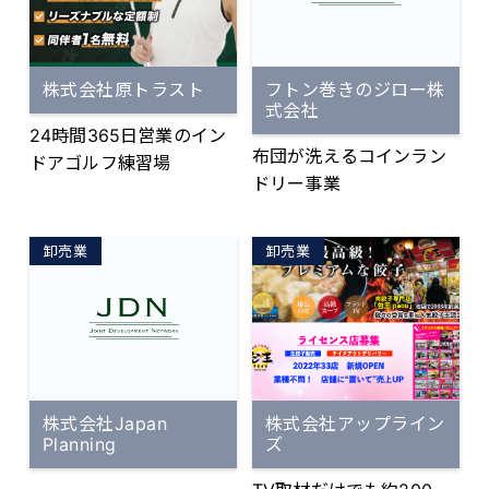
要］ 『会社PR動画・採用
ナル・メソッドです。 こ
盟店4店舗出店。 2023年
状、低金利下の強烈な円
動画・商品紹介動画・サ
ちらを個人向け、また法
11月現在、新規出店準備
安の動きにより、資産を
ービス紹介動画』など 目
人様の社員様向けに展開
中オーナー3組、加盟を前
抱えたまま円で保有され
的に合わせて構成作りか
株式会社原トラスト
フトン巻きのジロー株
しております。 https://m
向きに検討中の方が3組。
ている企業様の資金がみ
式会社
ら、撮影、編集まで丸投
issionmikke.com/consul/
▼レッスン料金 短期集中
るみると目減りをしてき
24時間365日営業のイン
げして頂けます。 作成し
こちらに内容が書いてあ
型の高単価プラン。 価格
ております関係で、外貨
布団が洗えるコインラン
ドアゴルフ練習場
た動画は、自社ホームペ
りますので、ご覧いただ
帯としてはライザップゴ
での運用、実物資産での
ドリー事業
ージ内での配信、YouTub
きご確認お願いします。
ルフ、ゴルフパフォーマ
運用ニーズが急激に高ま
eでの配信、 SNS、採用
ンス等が競合に該当。全
ってきております。 弊社
説明会、展示会、デジタ
卸売業
卸売業
店で最もお申込が多いプ
はアメリカベースにて、
ルサイネージなどご自由
ランは『デイタイム通い
ロサンゼルスの不動産開
にご利用頂けます。 ≪販
放題2ヶ月』197,800円
発事業とアート投資を運
売パートナー企業募集中
（税込）、『無制限通い
営しております。 実物資
≫ リスクなし！加盟金な
放題4ヶ月』384,800円
産を用いて、企業様とオ
し！ノルマなし！ でスグ
（税込）の2プラン。会員
ーナー様の資産を管理し
に始められる紹介制度で
様の平均契約単価は32〜
株式会社Japan
株式会社アップライン
ております。
す。 『既存客にアップセ
Planning
ズ
35万円ほどで推移。先述
ルする商材が欲しい』
の競合2社と比較するとお