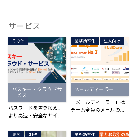
サービス
その他
業務効率化
法人向け
パスキー・クラウドサ
メールディーラー
ービス
「メールディーラー」は
パスワードを置き換え、
チーム全員のメールの対
より高速・安全なサイン
応状況を見える化し、 返
インができる 「パスキ
信漏れや二重返信を防止
ー・クラウド・サービ
するメール共有管理シス
集客
制作
業務効率化