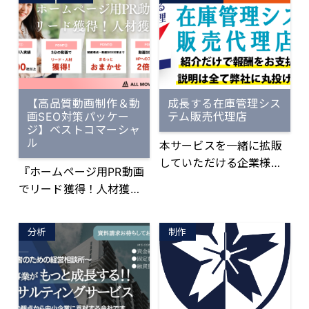
ス」を提案しておりま
テムです。 今お使いのメ
す。 今年、iOS・Androi
ールアドレスやメールサ
dなどのOSでパスキーク
ーバーを 変更する必要は
ライアント機能の正式サ
なく、チームでの共有管
ポートが始まりました。
理に特化した Webメーラ
弊社のサービスと連携す
ーとしてご利用いただけ
【高品質動画制作＆動
成長する在庫管理シス
れば、パスワードのリス
ます。
画SEO対策パッケー
テム販売代理店
クを完全に解消できま
ジ】ベストコマーシャ
す。
ル
本サービスを一緒に拡販
していただける企業様を
『ホームページ用PR動画
募集します！ ✓専門知識
でリード獲得！人材獲
不要 ✓紹介だけで報酬を
得！』 今や無料の動画視
お支払！ ✓手離れが良い
聴サービスとしてでなく
✓費用が掛からない ✓紹
分析
制作
世界第2位の検索エンジン
介しやすい 代理店様には
としても利用されているY
一切ご負担をかけませ
ouTube。 またGoogleの
ん。 「在庫問題の解決に
検索結果にも動画が表示
役立つExcelや在庫管理シ