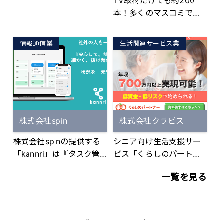
TV取材だけでも約200
『紹介営業でノーリスク
客様がお支払いしやすい
本！多くのマスコミでも
で手軽に2次収益をつくり
価格設定。 ▼集客力 母体
紹介される肉餃子専門店
たい』 『動画制作の外注
がマーケティング会社
「包王Paou」が、さまざ
先が欲しい』 『自社のW
で、マーケティングチー
情報通信業
生活関連サービス業
まな業種の店舗の売上を
EBサイト制作サービスと
ムとカスタマーサクセス
簡単に上積できるライセ
動画制作をセット販売し
チームを内製化。脱毛サ
ンスをご提案。 冷凍で○
たい』 『ホームページ制
ロン事業において圧倒的
生餃子直売。 調理して○
作案件も丸投げしたい』
な集客力を誇る「メンズ
テイクアウト○デリバリ
など、パートナー企業様
クリア」等と同じチー
ー○キッチンカー○既存
のご希望に合わせた連携
ム、同じ手法で確実なマ
株式会社spin
株式会社クラピス
メニューにプラス、など
スキームをご用意してお
ーケティングを実施。 頂
で販売拡大。 用途は幅広
ります。 資料請求後に弊
株式会社spinの提供する
シニア向け生活支援サー
いたお問い合わせには本
く、新たな売上を求める
社担当からメールでご連
「kannri」は『タスク管
ビス「くらしのパートナ
部カスタマーサクセスチ
店舗オーナーにおすすめ
絡致しますので遠慮なく
理×ビジネスチャット』ツ
ー」の運営
ーム（荷電チーム）が迅
です。
ご相談下さいませ！
一覧を見る
ールです。 タスク管理、
速に店舗への体験来店を
プロジェクト管理、施工
手配、高い来店率を維
管理、営業進捗管理、顧
持。 ▼競合優位性 大きく
客管理、クライアント管
2つ。圧倒的な『集客力』