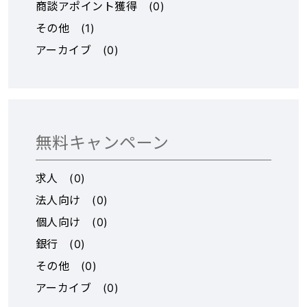
商談アポイント獲得
(
0
)
---------- kannriで解決で
部担当部署が対応。 本部
その他
(
1
)
きます！ ----------------
主催の全体研修は加盟店
--------------------------
スタッフも随時無償で参
アーカイブ
(
0
)
--------------------------
加可能、協力体制で売上
- 「kannriの4つの特徴」
向上に繋げる。 ▼オーナ
◆特徴①：細かいタスク
ー様の役割 オーナー様の
管理が可能 ・階層を無限
役割で重要になるのは本
に増やせる チームやチャ
部施策の把握、加盟店ス
無料キャンペーン
ネルなどの階層を2階層で
タッフとの関係構築、ま
はなく、階層を下に無限
たはアップセルを狙った
求人
(
0
)
に増やせる仕様のため、
本部集客以外の 集客方法
法人向け
(
0
)
細かくタスクの管理がで
の考案など。 日々の運営
き、他業務のコミュニケ
のあれこれを本部に任せ
個人向け
(
0
)
ーションが混ざらず、ど
られるからこそ、店舗環
銀行
(
0
)
こにタスクがあるか探し
境の安定化や売上向上に
その他
(
0
)
やすくなります。また、
集中できる。 ▼オーナー
自社の運用に合う細かい
様実例 大阪の京橋店オー
アーカイブ
(
0
)
管理が可能になります。
ナー様は40代男性、会社