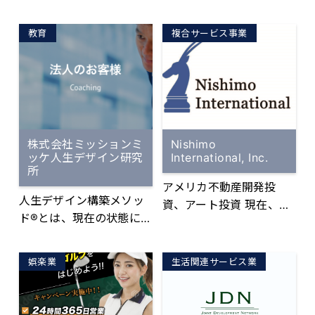
ります。 動画にはYouTub
（自分が）何をしないと
舗開発及び運営サポート
ルフじゃない」。 楽しむ
e、Google動画検索から
いけないか、をはっきり
ことに重点を置き、初心
教育
複合サービス事業
の導線強化によるホーム
自覚することができ今後
者の方、技術はあるのに
ページへのアクセスUP効
の事業展開にとても役に
コースだと実力が出せな
果、 1分の動画の情報量
立ちます。
いという方などに「身に
が画像や文字だけのWEB
付けた技術を発揮できる
ページ3,600枚分と同等
コツ」を指導。 全店にゴ
といった圧倒的な情報量
ルフシミュレーター『GD
によるコンバージョン率
株式会社ミッションミ
Nishimo
R』完備。手ぶらで通え、
ッケ人生デザイン研究
International, Inc.
のUP効果、など様々なメ
直営・FC含め全店利用可
所
リットが期待できます。
能。 ▼店舗数 現在、全国
アメリカ不動産開発投
動画で貴社の魅力をわか
人生デザイン構築メソッ
31店舗展開。 2021年3月
資、アート投資 現在、日
りやすく伝え、潜在顧客
ド®とは、現在の状態にか
の梅田店オープンから、
本法人様のクライアント
が動画を見つけやすくす
かわらず、誰もが自分が
わずか1年半で直営店27店
を多く抱えており、その
るための施策を独自ノウ
納得し満足できる人生を
舗を展開し、未だ撤退ゼ
企業様の資産管理を承っ
娯楽業
生活関連サービス業
ハウで行い、効果的なビ
生きていくことができ
ロ。 2022年8月、FC加
ております、いずれも、
ジネス展開をサポート致
る、弊社代表の高衣紗彩
盟店オーナー募集開始。
相続や現在の資産防衛に
します。 ［パッケージ概
が独自に開発したオリジ
2023年10月までにFC加
絡む内容が多いです。 現