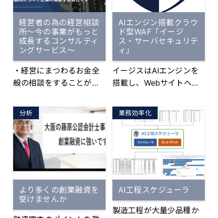
されるケースが増加して
ステムがない」 と長年、
来ています。 【会社名】
過剰在庫や不動在庫に悩
経営者の為の経営相談
AIエンジン搭載クラウ
【サービス名】【業種と
まされている企業様に
所～今の事業がもっと
ド型WAF「イージ
地域】など貴社に関連す
成長するコンサルティ
ス・サーバセキュリテ
「成長する在庫管理シス
るワードで動画を検索し
ングサービス～
ィ」
テム」をご紹介いただく
た際の対策はできていま
代理店ビジネスです。
・経営にまつわるお金全
イージスはAIエンジンを
すか？ スマートフォンの
般の相談をすることが出
搭載し、Webサイトへの
普及、5G等の通信インフ
来ます。 ・自身の経営方
高度なサイバー攻撃を自
ラの整備で動画が手軽に
針があっているか第三者
動でブロックします。 カ
視聴しやすくなった近
分析
業務効率化
的立ち位置で客観的なア
ンタンな導入で運用不要
年、動画が活用できてい
ドバイスができます。 ・
です。低コストでWebセ
ない事で機会損失に繋が
経費の削減相談や補助金
キュリティ対策したい企
る可能性があります。 し
や助成金の獲得相談がで
業様にピッタリです。
かし、 『YouTubeでPRし
きます。 ・「いつ」「ど
たいけど動画制作のノウ
んなときに」「どのくら
ハウも時間もない』 『ど
より多くの創業融資を
AI工程スケジューラ
い」のお金が必要でどん
んな内容の動画がいいの
受けませんか
な方法で準備をするの
かわからない』 …といっ
製造工程が大量少品種か
か、経営状況を見ながら